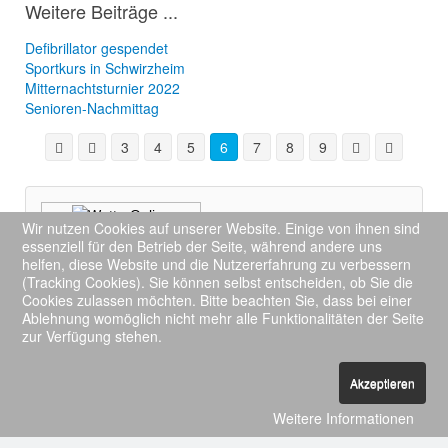
Weitere Beiträge ...
Defibrillator gespendet
Sportkurs in Schwirzheim
Mitternachtsturnier 2022
Senioren-Nachmittag
3
4
5
6
7
8
9
Wir nutzen Cookies auf unserer Website. Einige von ihnen sind
Das Wetter für
essenziell für den Betrieb der Seite, während andere uns
Schwirzheim
helfen, diese Website und die Nutzererfahrung zu verbessern
Mehr auf
wetteronline.de
(Tracking Cookies). Sie können selbst entscheiden, ob Sie die
Cookies zulassen möchten. Bitte beachten Sie, dass bei einer
Ablehnung womöglich nicht mehr alle Funktionalitäten der Seite
zur Verfügung stehen.
Impressum
Datenschutzerklärung
Akzeptieren
Built with HTML5 and CSS3
Weitere Informationen
Copyright © 2015
Gemeinde Schwirzheim