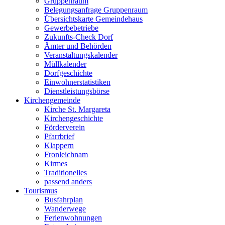
Gruppenraum
Belegungsanfrage Gruppenraum
Übersichtskarte Gemeindehaus
Gewerbebetriebe
Zukunfts-Check Dorf
Ämter und Behörden
Veranstaltungskalender
Müllkalender
Dorfgeschichte
Einwohnerstatistiken
Dienstleistungsbörse
Kirchengemeinde
Kirche St. Margareta
Kirchengeschichte
Förderverein
Pfarrbrief
Klappern
Fronleichnam
Kirmes
Traditionelles
passend anders
Tourismus
Busfahrplan
Wanderwege
Ferienwohnungen