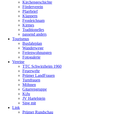
Kirchengeschichte
Förderverein
Pfarrbrief
Klappern
Fronleichnam
Kirmes
Traditionelles
passend anders
Tourismus
Busfahrplan
Wanderwege
Ferienwohnungen
Fotogalerie
Vereine
TTC Schwirzheim 1960
Feuerwehr
Prümer LandFrauen
Turnfrauen
Möhnen
Gitarrengruppe
KiJu
JV Hartelstein
Sing mit
Link
Prümer Rundschau