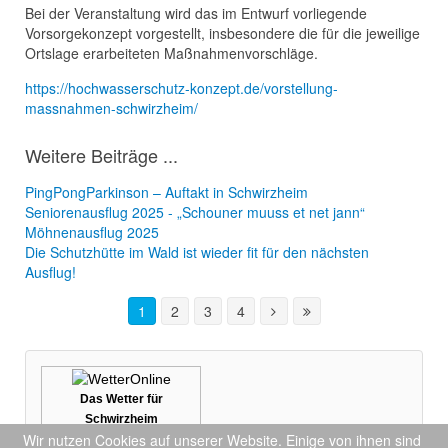
Bei der Veranstaltung wird das im Entwurf vorliegende
Vorsorgekonzept vorgestellt, insbesondere die für die jeweilige
Ortslage erarbeiteten Maßnahmenvorschläge.
https://hochwasserschutz-konzept.de/vorstellung-
massnahmen-schwirzheim/
Weitere Beiträge ...
PingPongParkinson – Auftakt in Schwirzheim
Seniorenausflug 2025 - „Schouner muuss et net jann“
Möhnenausflug 2025
Die Schutzhütte im Wald ist wieder fit für den nächsten
Ausflug!
1
2
3
4
Das Wetter für
Schwirzheim
Wir nutzen Cookies auf unserer Website. Einige von ihnen sind
Mehr auf
wetteronline.de