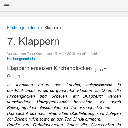
Kirchengemeinde
Klappern
7. Klappern
Verfasst von Theo Kewes am
15. März 2018
. Veröffentlicht in
Kirchengemeinde
Klappern ersetzen Kirchenglocken
(aus T-
Online)
I
n manchen Ecken des Landes, beispielsweise in
der
Eifel
,
ersetzen die
so genannten Klappern an
Ostern
die
Kirchen
glocken und Schellen. Mit „Klappern“ werden
verschiedene
Holzgegenstände bezeichnet, die durch
Bewegung einen
einschneidenden Ton erzeugen können.
Das Geläut soll
nach einer alten Überlieferung zum Ablegen
der Beichte
rufen sowie an den Tod Christi erinnern.
Bereits am
Gründonnerstag
läuten die Altarschellen in