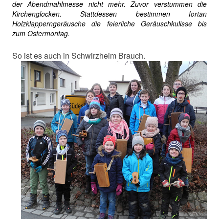
der
Abendmahl
messe nicht mehr. Zuvor verstummen die
Kir
chenglocken. Stattdessen bestimmen fortan
Holzklappern
geräusche die feierliche Geräuschkulisse bis
zum
Ostermontag.
So ist es auch in Schwirzheim Brauch.