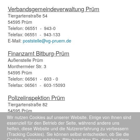
Verbandsgemeindeverwaltung Prüm
Tiergartenstraße 54
54595 Prüm
Telefon: 06551 - 943-0
Telefax: 06551 - 943-133
E-Mail:
poststelle@vg-pruem.de
Finanzamt Bitburg-Prüm
Außenstelle Prüm
Montherméer Str. 3
54595 Prüm
Telefon: 06561 - 603 - 0
Telefax: 06561 - 603-15093
Polizeiinspektion Prüm
Tiergartenstraße 82
54595 Prüm
Telefon: 06551 - 942 0
Wir nutzen Cookies auf unserer Website. Einige von ihnen sind
essenziell für den Betrieb der Seite, während andere uns
Telefax: 06551 - 942 50
helfen, diese Website und die Nutzererfahrung zu verbessern
E-Mail:
pipruem.dgl@polizei.rlp.de
(Tracking Cookies). Sie können selbst entscheiden, ob Sie die
Cookies zulassen möchten. Bitte beachten Sie, dass bei einer