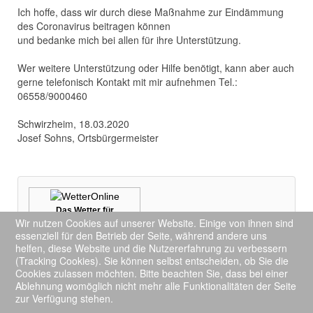
Ich hoffe, dass wir durch diese Maßnahme zur Eindämmung
des Coronavirus beitragen können
und bedanke mich bei allen für ihre Unterstützung.
Wer weitere Unterstützung oder Hilfe benötigt, kann aber auch
gerne telefonisch Kontakt mit mir aufnehmen Tel.:
06558/9000460
Schwirzheim, 18.03.2020
Josef Sohns, Ortsbürgermeister
Das Wetter für
Wir nutzen Cookies auf unserer Website. Einige von ihnen sind
Schwirzheim
essenziell für den Betrieb der Seite, während andere uns
Mehr auf
wetteronline.de
helfen, diese Website und die Nutzererfahrung zu verbessern
(Tracking Cookies). Sie können selbst entscheiden, ob Sie die
We use cookies to ensure you get the best
Cookies zulassen möchten. Bitte beachten Sie, dass bei einer
Ablehnung womöglich nicht mehr alle Funktionalitäten der Seite
experience on our website.
Learn more
zur Verfügung stehen.
Impressum
Datenschutzerklärung